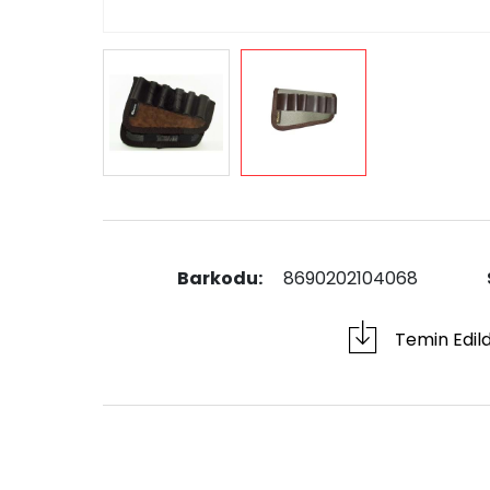
Barkodu:
8690202104068
Temin Edil