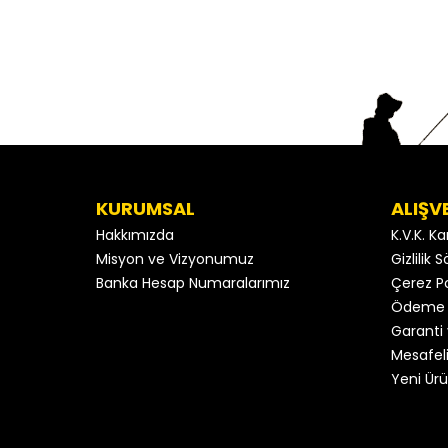
KURUMSAL
ALIŞV
Hakkımızda
K.V.K. K
Misyon ve Vizyonumuz
Gizlilik
Banka Hesap Numaralarımız
Çerez Po
Ödeme 
Garanti 
Mesafeli
Yeni Ürü