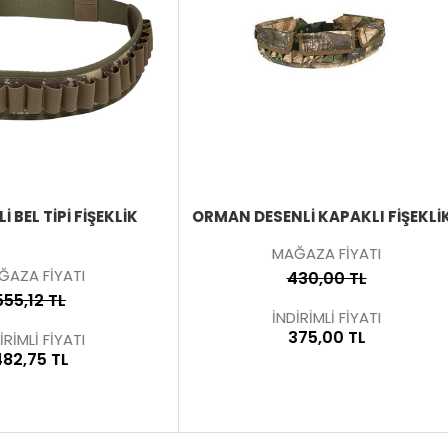
ÜRÜNÜ
YENI
İNCELE
DESENLİ KAPAKLI FİŞEKLİK
HEADSHOT 6 IN 1 ÇOK
FONKSIYONLU TÜFEK KILIFI
MAĞAZA FİYATI
KAYIŞI - BEL ÇANTASI - FIŞE
430,00 TL
KEMER FIŞEKLIK
İNDİRİMLİ FİYATI
MAĞAZA FİYATI
375,00 TL
973,59 TL
İNDİRİMLİ FİYATI
846,96 TL