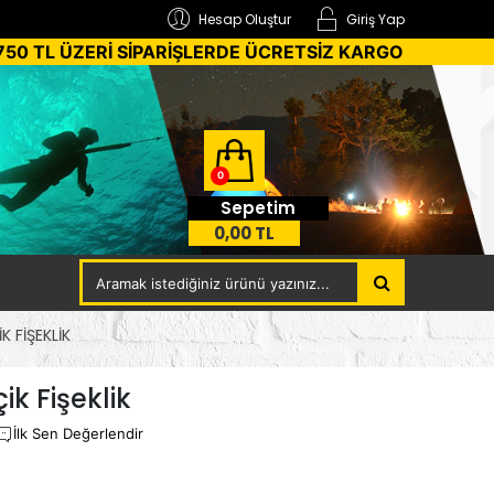
Hesap Oluştur
Giriş Yap
750 TL ÜZERİ SİPARİŞLERDE ÜCRETSİZ KARGO
0
Sepetim
0,00 TL
 FIŞEKLIK
k Fişeklik
İlk Sen Değerlendir