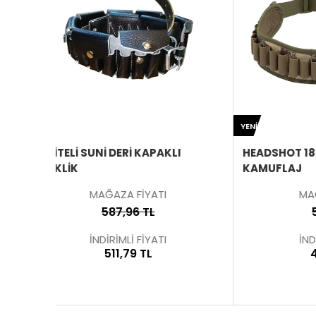
ÜRÜNÜ
ÜRÜNÜ
YENI
İNCELE
İNCELE
I
HEADSHOT 18LI BEL TIPI FIŞEKLIK
ORMAN 
KAMUFLAJ
MAĞAZA FİYATI
555,12 TL
İNDİRİMLİ FİYATI
482,75 TL