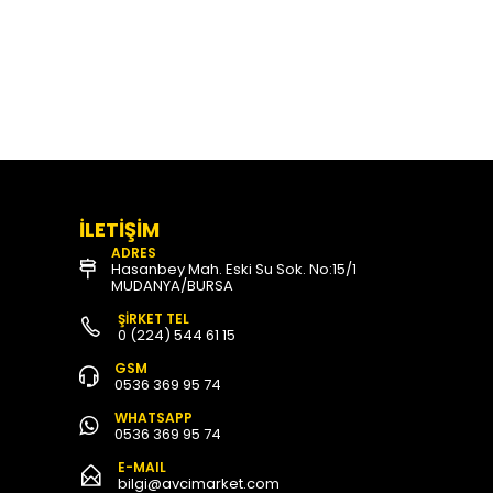
İLETİŞİM
ADRES
Hasanbey Mah. Eski Su Sok. No:15/1
MUDANYA/BURSA
ŞİRKET TEL
0 (224) 544 61 15
GSM
0536 369 95 74
WHATSAPP
0536 369 95 74
E-MAIL
bilgi@avcimarket.com