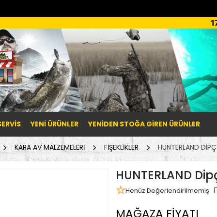
1
SERVİS
YENI ÜRÜNLER
YENIDEN STOĞA GIREN ÜRÜNLER
KARA AV MALZEMELERİ
FİŞEKLİKLER
HUNTERLAND DIPÇIK
HUNTERLAND Dipçi
Henüz Değerlendirilmemiş
MAĞAZA FİYATI