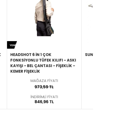
ÜRÜNÜ
ÜRÜNÜ
YENI
İNCELE
İNCELE
SUNİ DERİ KAPAKLI FİŞEKLİK
HEADSHO
 - ASKI
SIYAH
MAĞAZA FİYATI
KLIK -
399,91 TL
İNDİRİMLİ FİYATI
347,54 TL