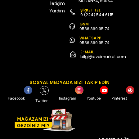
MUDANYA/BURSA
İletişim
ŞİRKET TEL
Yardım
0 (224) 544 61 15
GSM
0536 369 95 74
WHATSAPP
0536 369 95 74
E-MAIL
bilgi@avcimarket.com
SOSYAL MEDYADA BİZİ TAKİP EDİN
Facebook
Instagram
Youtube
Pinterest
Twitter