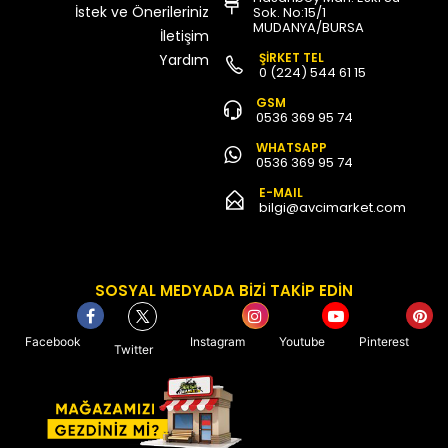
İstek ve Önerileriniz
Sok. No:15/1
MUDANYA/BURSA
İletişim
ŞİRKET TEL
Yardım
0 (224) 544 61 15
GSM
0536 369 95 74
WHATSAPP
0536 369 95 74
E-MAIL
bilgi@avcimarket.com
SOSYAL MEDYADA BİZİ TAKİP EDİN
Facebook
Instagram
Youtube
Pinterest
Twitter