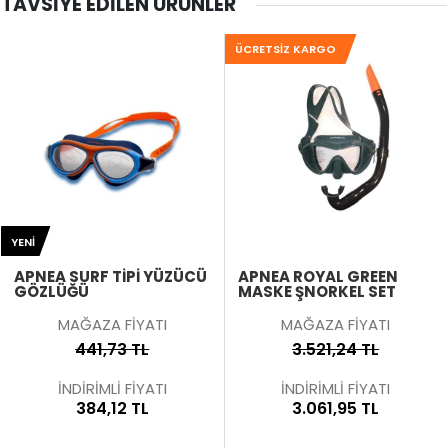
TAVSIYE EDILEN ÜRÜNLER
ÜCRETSIZ KARGO
YENI
APNEA SURF TIPI YÜZÜCÜ
APNEA ROYAL GREEN
GÖZLÜĞÜ
MASKE ŞNORKEL SET
MAĞAZA FİYATI
MAĞAZA FİYATI
441,73 TL
3.521,24 TL
İNDİRİMLİ FİYATI
İNDİRİMLİ FİYATI
384,12 TL
3.061,95 TL