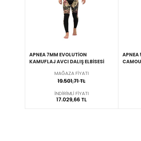
ÜRÜNÜ
ÜRÜNÜ
İNCELE
İNCELE
APNEA 7MM EVOLUTION
APNEA 
ISESI
KAMUFLAJ AVCI DALIŞ ELBISESI
CAMOU 
MAĞAZA FİYATI
19.501,71 TL
İNDİRİMLİ FİYATI
17.029,66 TL