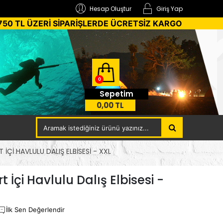
Hesap Oluştur
Giriş Yap
750 TL ÜZERİ SİPARİŞLERDE ÜCRETSİZ KARGO
0
Sepetim
0,00 TL
İÇI HAVLULU DALIŞ ELBISESI - XXL
çi Havlulu Dalış Elbisesi -
İlk Sen Değerlendir