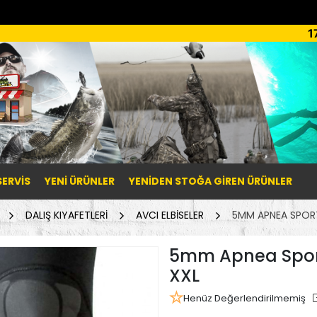
1
SERVİS
YENI ÜRÜNLER
YENIDEN STOĞA GIREN ÜRÜNLER
DALIŞ KIYAFETLERİ
AVCI ELBİSELER
5MM APNEA SPORT 
5mm Apnea Sport İ
XXL
Henüz Değerlendirilmemiş