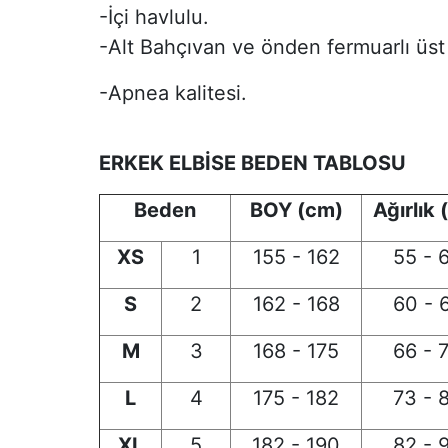
-İçi havlulu.
-Alt Bahçıvan ve önden fermuarlı üst 
-Apnea kalitesi.
ERKEK ELBİSE BEDEN TABLOSU
Beden
BOY (cm)
Ağırlık 
XS
1
155 - 162
55 - 
S
2
162 - 168
60 - 
M
3
168 - 175
66 - 
L
4
175 - 182
73 - 
XL
5
182 - 190
82 - 