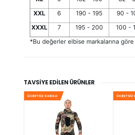
XXL
6
190 - 195
90 - 1
XXXL
7
195 - 200
100 - 
*Bu değerler elbise markalarına göre d
TAVSIYE EDILEN ÜRÜNLER
ÜCRETSIZ KARGO
ÜCRETSIZ