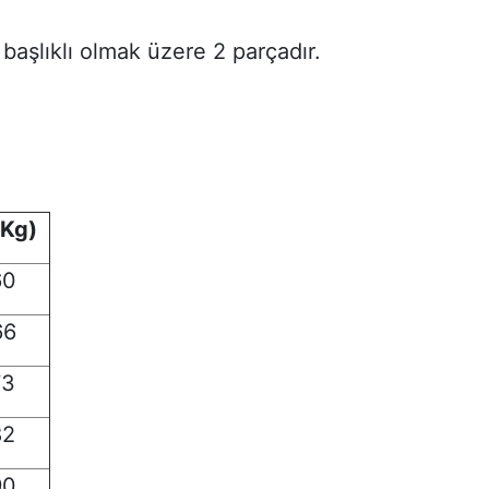
başlıklı olmak üzere 2 parçadır.
(Kg)
60
66
73
82
90