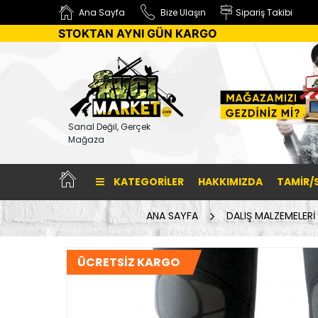
Ana Sayfa
Bize Ulaşın
Sipariş Takibi
STOKTAN AYNI GÜN KARGO
Sanal Değil, Gerçek
Mağaza
KATEGORILER
HAKKIMIZDA
TAMİR/
ANA SAYFA
DALIŞ MALZEMELERİ
ÜCRETSİZ KARGO