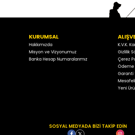
KURUMSAL
ALIŞV
Hakkımızda
K.V.K. K
Misyon ve Vizyonumuz
Gizlilik
Banka Hesap Numaralarımız
Çerez Po
Ödeme 
Garanti 
Mesafeli
Yeni Ürü
SOSYAL MEDYADA BİZİ TAKİP EDİN