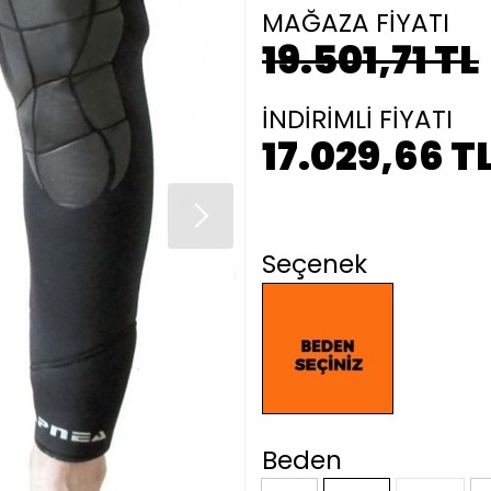
MAĞAZA FİYATI
19.501,71 TL
İNDİRİMLİ FİYATI
17.029,66 T
Seçenek
Beden