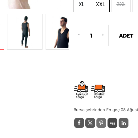
XL
XXL
3XL
-
+
ADET
Bursa şehrinden En geç 08 Ağus