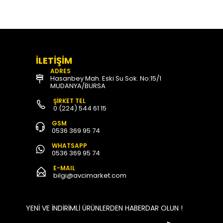
İLETİŞİM
ADRES
Hasanbey Mah. Eski Su Sok. No:15/1
MUDANYA/BURSA
ŞİRKET TEL
0 (224) 544 61 15
GSM
0536 369 95 74
WHATSAPP
0536 369 95 74
E-MAIL
bilgi@avcimarket.com
YENİ VE İNDİRİMLİ ÜRÜNLERDEN HABERDAR OLUN !