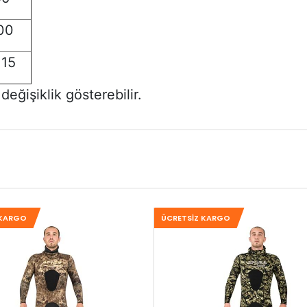
00
115
eğişiklik gösterebilir.
 KARGO
ÜCRETSIZ KARGO