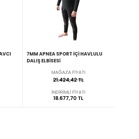
ÜRÜNÜ
ÜRÜNÜ
İNCELE
İNCELE
AVCI
7MM APNEA SPORT İÇI HAVLULU
DALIŞ ELBISESI
MAĞAZA FİYATI
21.424,42 TL
İNDİRİMLİ FİYATI
18.677,70 TL