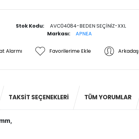
Stok Kodu:
AVC04084-BEDEN SEÇİNİZ-XXL
Markası:
APNEA
at Alarmı
Favorilerime Ekle
Arkadaş
TAKSIT SEÇENEKLERI
TÜM YORUMLAR
 mm,