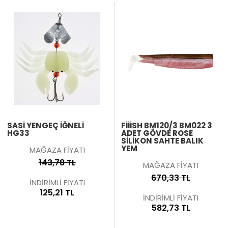
SASI YENGEÇ İĞNELI
FIIISH BM120/3 BM022 3
HG33
ADET GÖVDE ROSE
SILIKON SAHTE BALIK
YEM
MAĞAZA FİYATI
143,78 TL
MAĞAZA FİYATI
670,33 TL
İNDİRİMLİ FİYATI
125,21 TL
İNDİRİMLİ FİYATI
582,73 TL