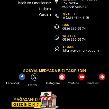
İstek ve Önerileriniz
Sok. No:15/1
MUDANYA/BURSA
İletişim
ŞİRKET TEL
Yardım
0 (224) 544 61 15
GSM
0536 369 95 74
WHATSAPP
0536 369 95 74
E-MAIL
bilgi@avcimarket.com
SOSYAL MEDYADA BİZİ TAKİP EDİN
Facebook
Instagram
Youtube
Pinterest
Twitter