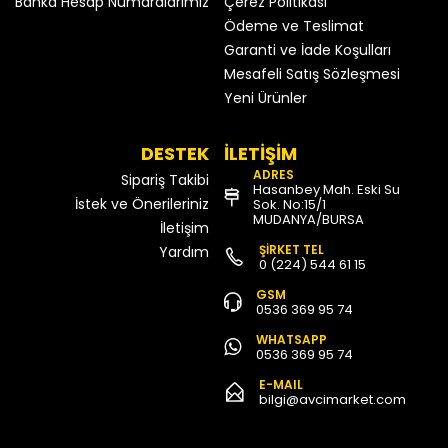
Banka Hesap Numaralarımız
Çerez Politikası
Ödeme ve Teslimat
Garanti ve İade Koşulları
Mesafeli Satış Sözleşmesi
Yeni Ürünler
DESTEK
İLETİŞİM
ADRES
Sipariş Takibi
Hasanbey Mah. Eski Su
İstek ve Önerileriniz
Sok. No:15/1
MUDANYA/BURSA
İletişim
ŞİRKET TEL
Yardım
0 (224) 544 61 15
GSM
0536 369 95 74
WHATSAPP
0536 369 95 74
E-MAIL
bilgi@avcimarket.com