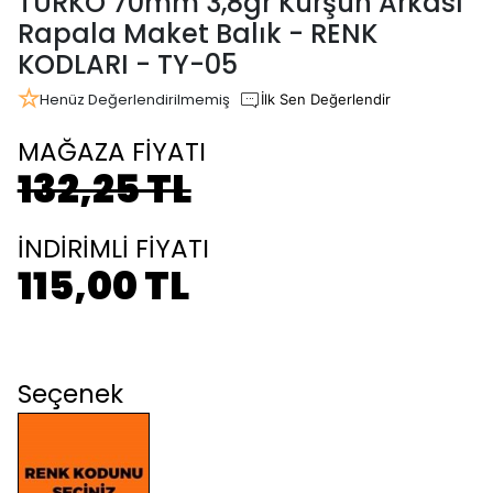
TURKO 70mm 3,8gr Kurşun Arkası
Rapala Maket Balık - RENK
KODLARI - TY-05
Henüz Değerlendirilmemiş
İlk Sen Değerlendir
MAĞAZA FİYATI
132,25 TL
İNDİRİMLİ FİYATI
115,00 TL
Seçenek