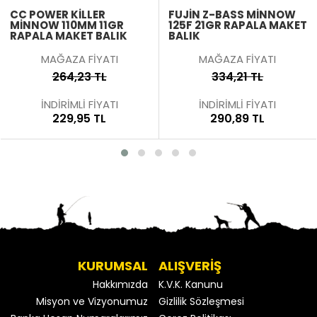
CC POWER KILLER
FUJIN Z-BASS MINNOW
MINNOW 110MM 11GR
125F 21GR RAPALA MAKET
RAPALA MAKET BALIK
BALIK
MAĞAZA FİYATI
MAĞAZA FİYATI
264,23 TL
334,21 TL
İNDİRİMLİ FİYATI
İNDİRİMLİ FİYATI
229,95 TL
290,89 TL
KURUMSAL
ALIŞVERİŞ
Hakkımızda
K.V.K. Kanunu
Misyon ve Vizyonumuz
Gizlilik Sözleşmesi