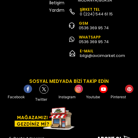
MUDANYA/BURSA
İletişim
ŞİRKET TEL
Yardım
0 (224) 544 61 15
GSM
0536 369 95 74
WHATSAPP
0536 369 95 74
E-MAIL
bilgi@avcimarket.com
SOSYAL MEDYADA BİZİ TAKİP EDİN
Facebook
Instagram
Youtube
Pinterest
Twitter