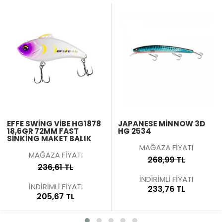
EFFE SWING VIBE HG1878
JAPANESE MİNNOW 3D
18,6GR 72MM FAST
HG 2534
SINKING MAKET BALIK
MAĞAZA FİYATI
MAĞAZA FİYATI
268,99 TL
236,61 TL
İNDİRİMLİ FİYATI
İNDİRİMLİ FİYATI
233,76 TL
205,67 TL