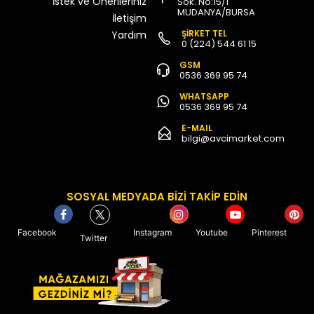
İstek ve Önerileriniz
Sok. No:15/1
MUDANYA/BURSA
İletişim
ŞİRKET TEL
Yardım
0 (224) 544 61 15
GSM
0536 369 95 74
WHATSAPP
0536 369 95 74
E-MAIL
bilgi@avcimarket.com
SOSYAL MEDYADA BİZİ TAKİP EDİN
Facebook
Instagram
Youtube
Pinterest
Twitter