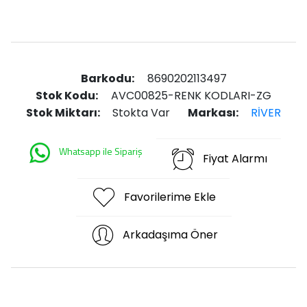
Barkodu:
8690202113497
Stok Kodu:
AVC00825-RENK KODLARI-ZG
Stok Miktarı:
Stokta Var
Markası:
RİVER
Whatsapp ile Sipariş
Fiyat Alarmı
Favorilerime Ekle
Arkadaşıma Öner