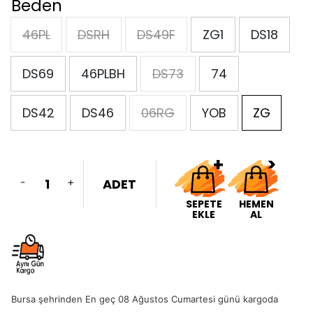
Beden
46PL
DSRH
DS49F
ZG1
DS18
DS69
46PLBH
DS73
74
DS42
DS46
06RG
YOB
ZG
-
+
ADET
SEPETE
HEMEN
EKLE
AL
Bursa şehrinden En geç 08 Ağustos Cumartesi günü kargoda