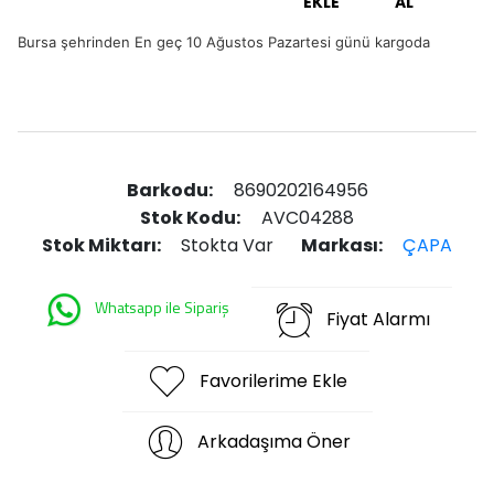
EKLE
AL
Bursa şehrinden En geç 10 Ağustos Pazartesi günü kargoda
Barkodu:
8690202164956
Stok Kodu:
AVC04288
Stok Miktarı:
Stokta Var
Markası:
ÇAPA
Whatsapp ile Sipariş
Fiyat Alarmı
Favorilerime Ekle
Arkadaşıma Öner