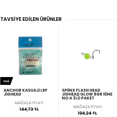
TAVSIYE EDILEN ÜRÜNLER
SPIINX FLASH HEAD
RIVER HUNTER 4LÜ JIG
JIGHEAD GLOW 8GR İĞNE
HEAD
NO:4 3LÜ PAKET
MAĞAZA FİYATI
MAĞAZA FİYATI
170,44 TL
194,24 TL