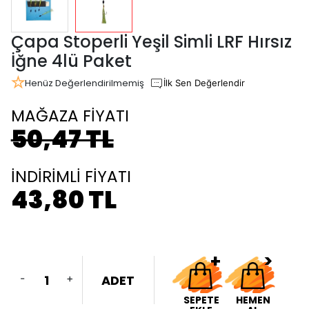
Çapa Stoperli Yeşil Simli LRF Hırsız
İğne 4lü Paket
Henüz Değerlendirilmemiş
İlk Sen Değerlendir
MAĞAZA FİYATI
50,47 TL
İNDİRİMLİ FİYATI
43,80 TL
-
+
ADET
SEPETE
HEMEN