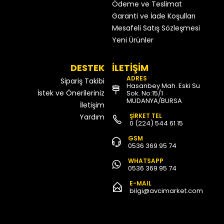
Ödeme ve Teslimat
Garanti ve İade Koşulları
Mesafeli Satış Sözleşmesi
Yeni Ürünler
DESTEK
İLETİŞİM
ADRES
Sipariş Takibi
Hasanbey Mah. Eski Su
İstek ve Önerileriniz
Sok. No:15/1
MUDANYA/BURSA
İletişim
ŞİRKET TEL
Yardım
0 (224) 544 61 15
GSM
0536 369 95 74
WHATSAPP
0536 369 95 74
E-MAIL
bilgi@avcimarket.com