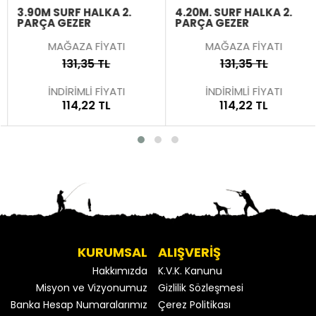
3.90M SURF HALKA 2.
4.20M. SURF HALKA 2.
PARÇA GEZER
PARÇA GEZER
MAĞAZA FİYATI
MAĞAZA FİYATI
131,35 TL
131,35 TL
İNDİRİMLİ FİYATI
İNDİRİMLİ FİYATI
114,22 TL
114,22 TL
KURUMSAL
ALIŞVERİŞ
Hakkımızda
K.V.K. Kanunu
Misyon ve Vizyonumuz
Gizlilik Sözleşmesi
Banka Hesap Numaralarımız
Çerez Politikası