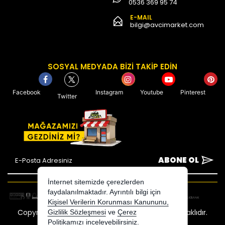
0536 369 95 74
E-MAIL
bilgi@avcimarket.com
SOSYAL MEDYADA BİZİ TAKİP EDİN
Facebook
Instagram
Youtube
Pinterest
Twitter
ABONE OL
İnternet sitemizde çerezlerden
faydalanılmaktadır. Ayrıntılı bilgi için
Kişisel Verilerin Korunması Kanununu,
Copyright 2026 avcimarket.com - Tüm hakları saklıdır.
Gizlilik Sözleşmesi
ve
Çerez
Politikamızı
inceleyebilirsiniz.