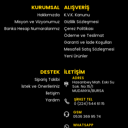
KURUMSAL
ALIŞVERİŞ
Hakkımızda
K.V.K. Kanunu
Misyon ve Vizyonumuz
Gizlilik Sözleşmesi
Banka Hesap Numaralarımız
Çerez Politikası
Ödeme ve Teslimat
Garanti ve İade Koşulları
Mesafeli Satış Sözleşmesi
Yeni Ürünler
DESTEK
İLETİŞİM
ADRES
Sipariş Takibi
Hasanbey Mah. Eski Su
İstek ve Önerileriniz
Sok. No:15/1
MUDANYA/BURSA
İletişim
ŞİRKET TEL
Yardım
0 (224) 544 61 15
GSM
0536 369 95 74
WHATSAPP