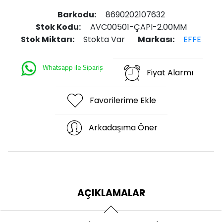
Barkodu:
8690202107632
Stok Kodu:
AVC00501-ÇAPI-2.00MM
Stok Miktarı:
Stokta Var
Markası:
EFFE
Whatsapp ile Sipariş
Fiyat Alarmı
Favorilerime Ekle
Arkadaşıma Öner
AÇIKLAMALAR