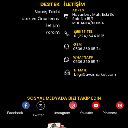
DESTEK
İLETİŞİM
ADRES
Sipariş Takibi
Hasanbey Mah. Eski Su
İstek ve Önerileriniz
Sok. No:15/1
MUDANYA/BURSA
İletişim
ŞİRKET TEL
Yardım
0 (224) 544 61 15
GSM
0536 369 95 74
WHATSAPP
0536 369 95 74
E-MAIL
bilgi@avcimarket.com
SOSYAL MEDYADA BİZİ TAKİP EDİN
Facebook
Instagram
Youtube
Pinterest
Twitter