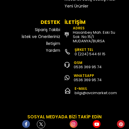
Yeni Ürünler
DESTEK
İLETİŞİM
ADRES
Sipariş Takibi
Hasanbey Mah. Eski Su
İstek ve Önerileriniz
Sok. No:15/1
MUDANYA/BURSA
İletişim
ŞİRKET TEL
Yardım
0 (224) 544 61 15
GSM
0536 369 95 74
WHATSAPP
0536 369 95 74
E-MAIL
bilgi@avcimarket.com
SOSYAL MEDYADA BİZİ TAKİP EDİN