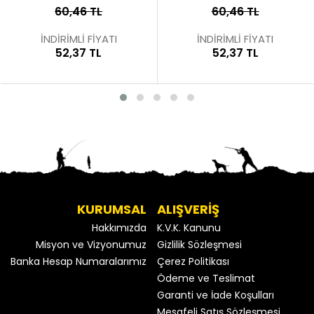
60,46 TL
60,46 TL
İNDİRİMLİ FİYATI
İNDİRİMLİ FİYATI
52,37 TL
52,37 TL
KURUMSAL
ALIŞVERİŞ
Hakkımızda
K.V.K. Kanunu
Misyon ve Vizyonumuz
Gizlilik Sözleşmesi
Banka Hesap Numaralarımız
Çerez Politikası
Ödeme ve Teslimat
Garanti ve İade Koşulları
Mesafeli Satış Sözleşmesi