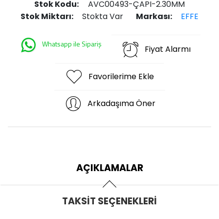
Stok Kodu:
AVC00493-ÇAPI-2.30MM
Stok Miktarı:
Stokta Var
Markası:
EFFE
Whatsapp ile Sipariş
Fiyat Alarmı
Favorilerime Ekle
Arkadaşıma Öner
AÇIKLAMALAR
TAKSIT SEÇENEKLERI