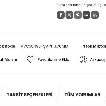
Bursa şehrinden En geç 08 Ağus
ok Kodu:
AVC00495-ÇAPI-3.70MM
Stok Miktar
at Alarmı
Favorilerime Ekle
Arkadaş
TAKSIT SEÇENEKLERI
TÜM YORUMLAR