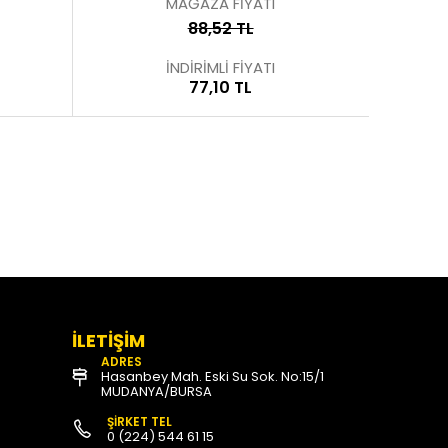
MAĞAZA FİYATI
88,52 TL
İNDİRİMLİ FİYATI
77,10 TL
İLETİŞİM
ADRES
Hasanbey Mah. Eski Su Sok. No:15/1
MUDANYA/BURSA
ŞİRKET TEL
0 (224) 544 61 15