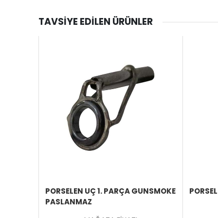
TAVSIYE EDILEN ÜRÜNLER
ÜRÜNÜ
ÜRÜNÜ
İNCELE
İNCELE
1.PARÇA
PORSELEN UÇ 1. PARÇA GUNSMOKE
PORSEL
PASLANMAZ