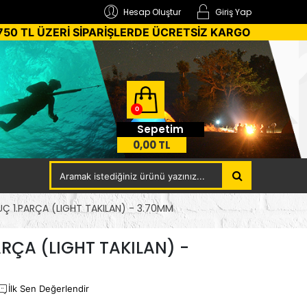
Hesap Oluştur
Giriş Yap
750 TL ÜZERİ SİPARİŞLERDE ÜCRETSİZ KARGO
0
Sepetim
0,00 TL
Ç 1.PARÇA (LIGHT TAKILAN) - 3.70MM
ARÇA (LIGHT TAKILAN) -
İlk Sen Değerlendir