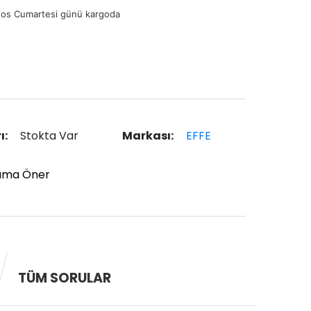
tos Cumartesi günü kargoda
ı:
Stokta Var
Markası:
EFFE
ıma Öner
TÜM SORULAR