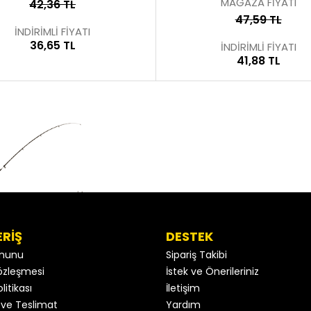
MAĞAZA FİYATI
42,36 TL
47,59 TL
İNDİRİMLİ FİYATI
36,65 TL
İNDİRİMLİ FİYATI
41,88 TL
ERİŞ
DESTEK
anunu
Sipariş Takibi
 Sözleşmesi
İstek ve Önerileriniz
litikası
İletişim
ve Teslimat
Yardım