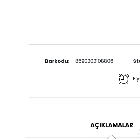
Barkodu:
8690202108806
St
Fiy
AÇIKLAMALAR