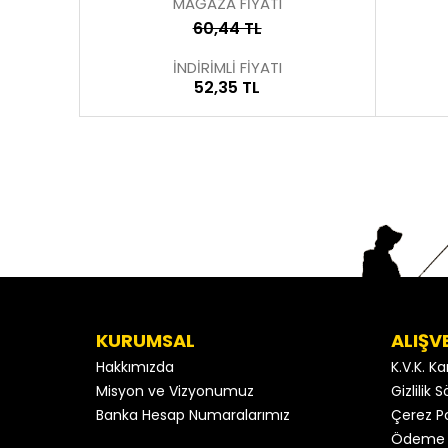
MAĞAZA FİYATI
60,44 TL
İNDİRİMLİ FİYATI
52,35 TL
KURUMSAL
ALIŞV
Hakkımızda
K.V.K. K
Misyon ve Vizyonumuz
Gizlilik
Banka Hesap Numaralarımız
Çerez Po
Ödeme 