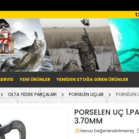
1
SERVİS
YENI ÜRÜNLER
YENIDEN STOĞA GIREN ÜRÜNLER
OLTA YEDEK PARÇALARI
PORSELEN UÇLAR
PORSELEN U
PORSELEN UÇ 1.P
3.70MM
Henüz Değerlendirilmemiş