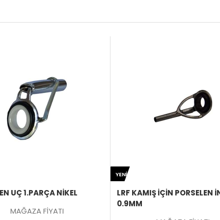
ÜRÜNÜ
YENI
İNCELE
EN UÇ 1.PARÇA NİKEL
LRF KAMIŞ İÇIN PORSELEN 
0.9MM
MAĞAZA FİYATI