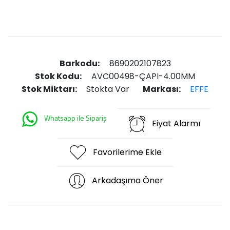
Barkodu:
8690202107823
Stok Kodu:
AVC00498-ÇAPI-4.00MM
Stok Miktarı:
Stokta Var
Markası:
EFFE
Whatsapp ile Sipariş
Fiyat Alarmı
Favorilerime Ekle
Arkadaşıma Öner