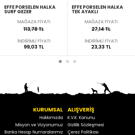
EFFE PORSELEN HALKA
EFFE PORSELEN HALKA
SURF GEZER
TEK AYAKLI
MAĞAZA FİYATI
MAĞAZA FİYATI
113,78 TL
27,14 TL
İNDİRİMLİ FİYATI
İNDİRİMLİ FİYATI
99,03 TL
23,33 TL
KURUMSAL
ALIŞVERİŞ
Hakkımızda
K.V.K. Kanunu
Misyon ve Vizyonumuz
Gizlilik Sözleşmesi
Banka Hesap Numaralarımız
Çerez Politikası