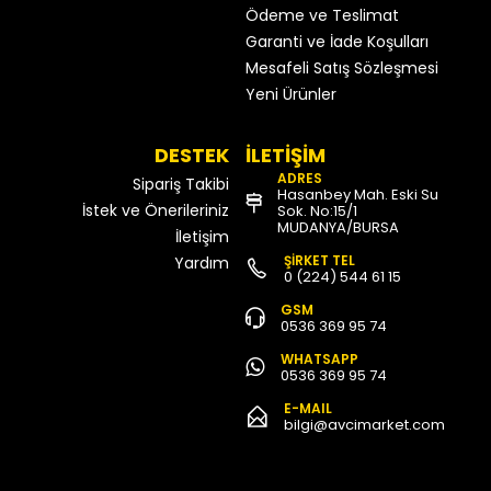
Ödeme ve Teslimat
Garanti ve İade Koşulları
Mesafeli Satış Sözleşmesi
Yeni Ürünler
DESTEK
İLETİŞİM
ADRES
Sipariş Takibi
Hasanbey Mah. Eski Su
İstek ve Önerileriniz
Sok. No:15/1
MUDANYA/BURSA
İletişim
ŞİRKET TEL
Yardım
0 (224) 544 61 15
GSM
0536 369 95 74
WHATSAPP
0536 369 95 74
E-MAIL
bilgi@avcimarket.com