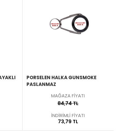
ÜRÜNÜ
ÜRÜNÜ
İNCELE
İNCELE
AYAKLI
PORSELEN HALKA GUNSMOKE
PASLANMAZ
MAĞAZA FİYATI
84,74 TL
İNDİRİMLİ FİYATI
73,79 TL