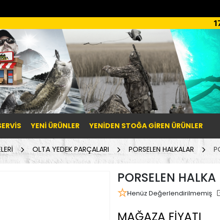
1
SERVİS
YENI ÜRÜNLER
YENIDEN STOĞA GIREN ÜRÜNLER
LERİ
OLTA YEDEK PARÇALARI
PORSELEN HALKALAR
P
PORSELEN HALKA 
Henüz Değerlendirilmemiş
MAĞAZA FİYATI