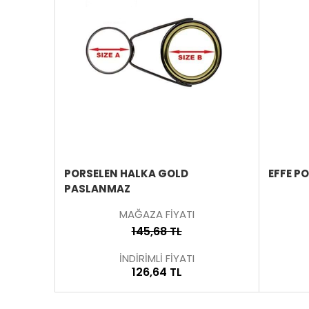
ÜRÜNÜ
ÜRÜNÜ
İNCELE
İNCELE
F GEZER
PORSELEN HALKA GOLD
EFFE P
PASLANMAZ
MAĞAZA FİYATI
145,68 TL
İNDİRİMLİ FİYATI
126,64 TL