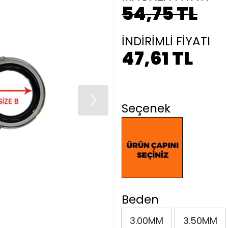
54,75 TL
İNDİRİMLİ FİYATI
47,61 TL
Seçenek
Beden
3.00MM
3.50MM