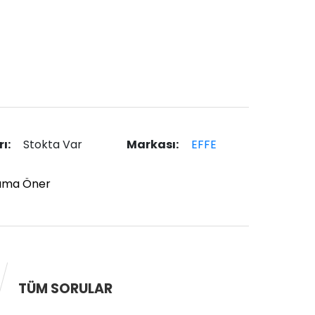
rı:
Stokta Var
Markası:
EFFE
ıma Öner
TÜM SORULAR