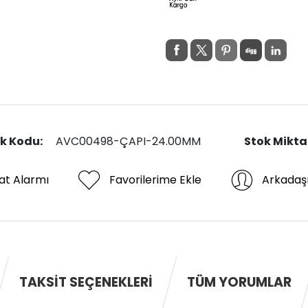
k Kodu:
AVC00498-ÇAPI-24.00MM
Stok Mikta
at Alarmı
Favorilerime Ekle
Arkadaş
TAKSIT SEÇENEKLERI
TÜM YORUMLAR