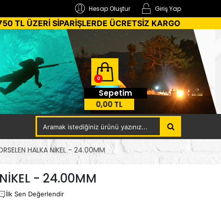
Hesap Oluştur
Giriş Yap
750 TL ÜZERİ SİPARİŞLERDE ÜCRETSİZ KARGO
0
Sepetim
0,00 TL
ORSELEN HALKA NİKEL - 24.00MM
NİKEL - 24.00MM
İlk Sen Değerlendir