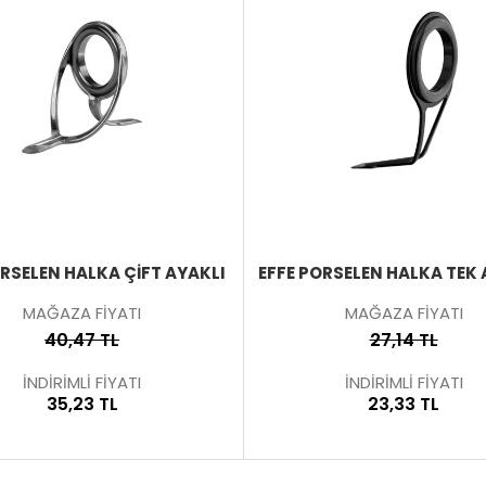
ÜRÜNÜ
İNCELE
ORSELEN HALKA ÇIFT AYAKLI
EFFE PORSELEN HALKA TEK 
MAĞAZA FİYATI
MAĞAZA FİYATI
40,47 TL
27,14 TL
İNDİRİMLİ FİYATI
İNDİRİMLİ FİYATI
35,23 TL
23,33 TL