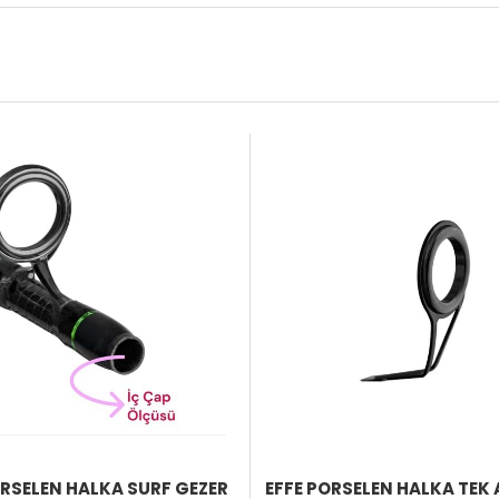
ÜRÜNÜ
İNCELE
ORSELEN HALKA SURF GEZER
EFFE PORSELEN HALKA TEK 