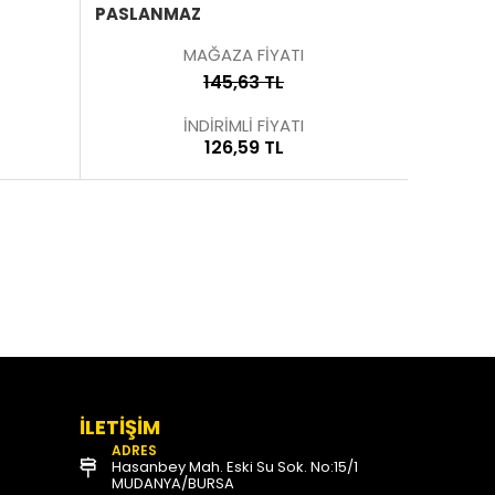
PASLANMAZ
MAĞAZA FİYATI
145,63 TL
İNDİRİMLİ FİYATI
126,59 TL
İLETİŞİM
ADRES
Hasanbey Mah. Eski Su Sok. No:15/1
MUDANYA/BURSA