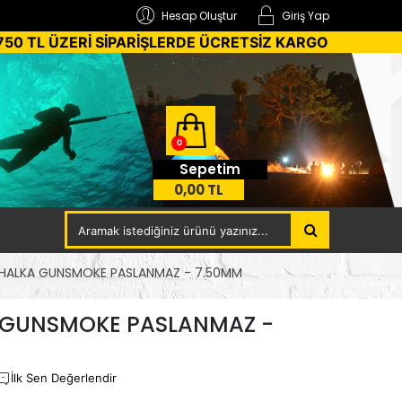
Hesap Oluştur
Giriş Yap
750 TL ÜZERİ SİPARİŞLERDE ÜCRETSİZ KARGO
0
Sepetim
0,00 TL
 HALKA GUNSMOKE PASLANMAZ - 7.50MM
 GUNSMOKE PASLANMAZ -
İlk Sen Değerlendir