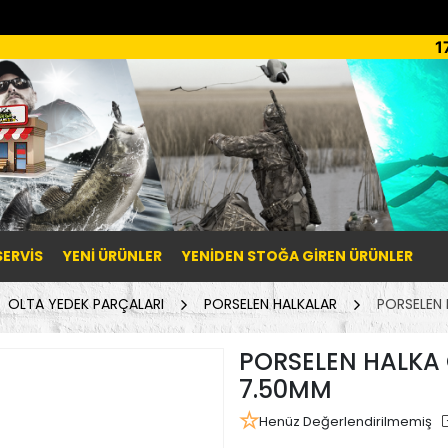
1
SERVİS
YENI ÜRÜNLER
YENIDEN STOĞA GIREN ÜRÜNLER
OLTA YEDEK PARÇALARI
PORSELEN HALKALAR
PORSELEN
PORSELEN HALKA
7.50MM
Henüz Değerlendirilmemiş