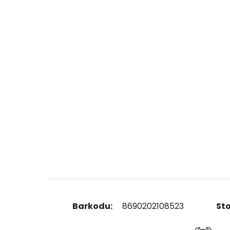
Barkodu:
8690202108523
St