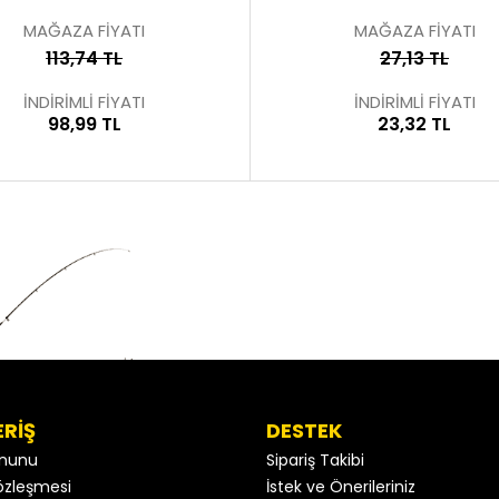
MAĞAZA FİYATI
MAĞAZA FİYATI
113,74 TL
27,13 TL
İNDİRİMLİ FİYATI
İNDİRİMLİ FİYATI
98,99 TL
23,32 TL
ERİŞ
DESTEK
anunu
Sipariş Takibi
 Sözleşmesi
İstek ve Önerileriniz