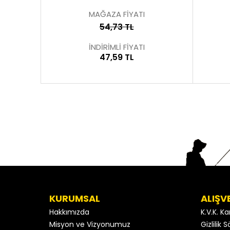
MAĞAZA FİYATI
54,73 TL
İNDİRİMLİ FİYATI
47,59 TL
KURUMSAL
ALIŞV
Hakkımızda
K.V.K. K
Misyon ve Vizyonumuz
Gizlilik