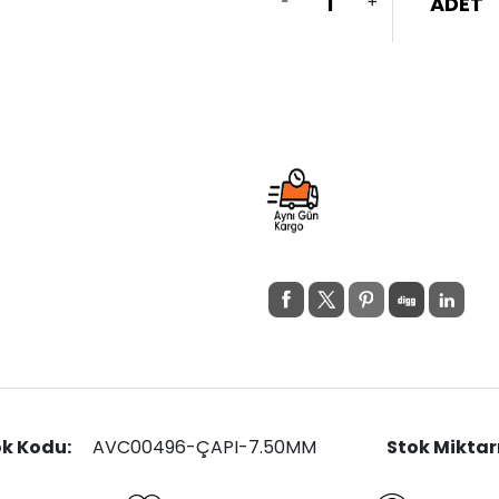
-
+
ADET
ok Kodu:
AVC00496-ÇAPI-7.50MM
Stok Miktar