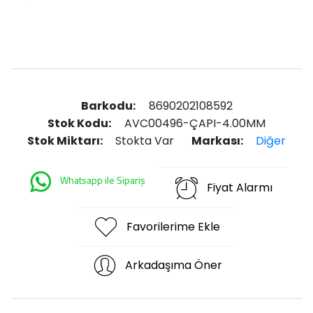
Barkodu:
8690202108592
Stok Kodu:
AVC00496-ÇAPI-4.00MM
Stok Miktarı:
Stokta Var
Markası:
Diğer
Whatsapp ile Sipariş
Fiyat Alarmı
Favorilerime Ekle
Arkadaşıma Öner