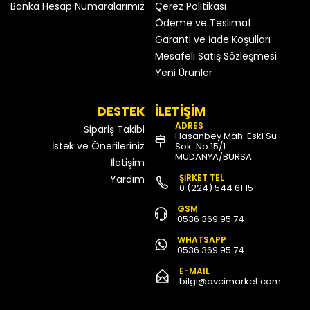
Banka Hesap Numaralarımız
Çerez Politikası
Ödeme ve Teslimat
Garanti ve İade Koşulları
Mesafeli Satış Sözleşmesi
Yeni Ürünler
DESTEK
İLETİŞİM
ADRES
Sipariş Takibi
Hasanbey Mah. Eski Su
İstek ve Önerileriniz
Sok. No:15/1
MUDANYA/BURSA
İletişim
ŞİRKET TEL
Yardım
0 (224) 544 61 15
GSM
0536 369 95 74
WHATSAPP
0536 369 95 74
E-MAIL
bilgi@avcimarket.com