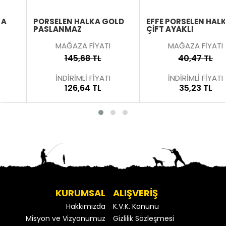
PORSELEN HALKA GOLD
EFFE PORSELEN HALKA
PASLANMAZ
ÇIFT AYAKLI
MAĞAZA FİYATI
MAĞAZA FİYATI
145,68 TL
40,47 TL
İNDİRİMLİ FİYATI
İNDİRİMLİ FİYATI
126,64 TL
35,23 TL
KURUMSAL
ALIŞVERİŞ
Hakkımızda
K.V.K. Kanunu
Misyon ve Vizyonumuz
Gizlilik Sözleşmesi