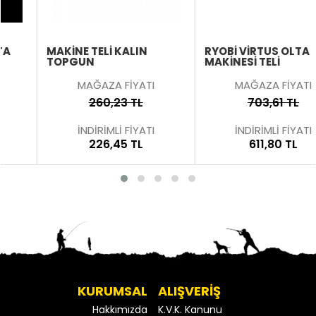
MAKİNE TELİ KALIN
RYOBI VIRTUS OLTA
TOPGUN
MAKINESI TELI
MAĞAZA FİYATI
MAĞAZA FİYATI
260,23 TL
703,61 TL
İNDİRİMLİ FİYATI
İNDİRİMLİ FİYATI
226,45 TL
611,80 TL
KURUMSAL
ALIŞVERİŞ
Hakkımızda
K.V.K. Kanunu