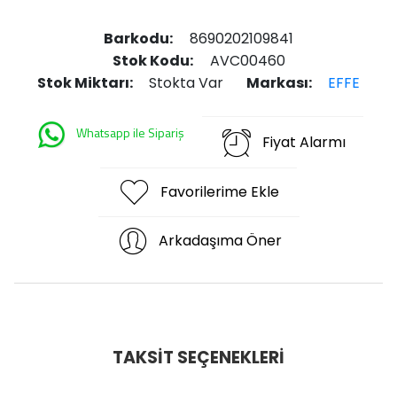
Barkodu:
8690202109841
Stok Kodu:
AVC00460
Stok Miktarı:
Stokta Var
Markası:
EFFE
Whatsapp ile Sipariş
Fiyat Alarmı
Favorilerime Ekle
Arkadaşıma Öner
TAKSIT SEÇENEKLERI