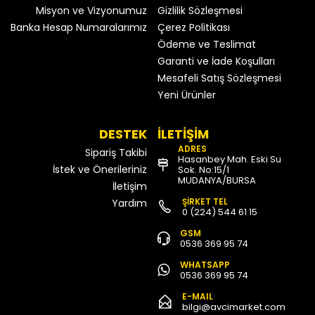
Misyon ve Vizyonumuz
Gizlilik Sözleşmesi
Banka Hesap Numaralarımız
Çerez Politikası
Ödeme ve Teslimat
Garanti ve İade Koşulları
Mesafeli Satış Sözleşmesi
Yeni Ürünler
DESTEK
İLETİŞİM
ADRES
Sipariş Takibi
Hasanbey Mah. Eski Su
İstek ve Önerileriniz
Sok. No:15/1
MUDANYA/BURSA
İletişim
ŞİRKET TEL
Yardım
0 (224) 544 61 15
GSM
0536 369 95 74
WHATSAPP
0536 369 95 74
E-MAIL
bilgi@avcimarket.com