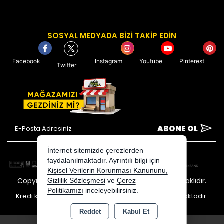
SOSYAL MEDYADA BİZİ TAKİP EDİN
Facebook
Instagram
Youtube
Pinterest
Twitter
ABONE OL
İnternet sitemizde çerezlerden
faydalanılmaktadır. Ayrıntılı bilgi için
Kişisel Verilerin Korunması Kanununu,
Copyright 2026 avcimarket.com - Tüm hakları saklıdır.
Gizlilik Sözleşmesi
ve
Çerez
Politikamızı
inceleyebilirsiniz.
Kredi kartı bilgileriniz 256bit SSL sertifikası ile korunmaktadır.
Reddet
Kabul Et