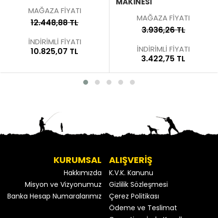
MAKINESI
MAĞAZA FİYATI
MAĞAZA FİYATI
12.448,88 TL
3.936,26 TL
İNDİRİMLİ FİYATI
İNDİRİMLİ FİYATI
10.825,07 TL
3.422,75 TL
KURUMSAL
ALIŞVERİŞ
Hakkımızda
K.V.K. Kanunu
Misyon ve Vizyonumuz
Gizlilik Sözleşmesi
Banka Hesap Numaralarımız
Çerez Politikası
Ödeme ve Teslimat