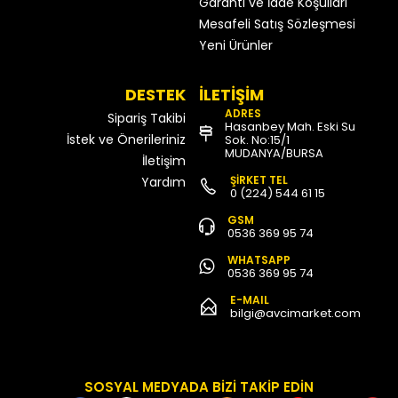
Garanti ve İade Koşulları
Mesafeli Satış Sözleşmesi
Yeni Ürünler
DESTEK
İLETİŞİM
ADRES
Sipariş Takibi
Hasanbey Mah. Eski Su
İstek ve Önerileriniz
Sok. No:15/1
MUDANYA/BURSA
İletişim
ŞİRKET TEL
Yardım
0 (224) 544 61 15
GSM
0536 369 95 74
WHATSAPP
0536 369 95 74
E-MAIL
bilgi@avcimarket.com
SOSYAL MEDYADA BİZİ TAKİP EDİN