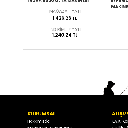
Sİ
TRUVA 5000 OLTA MAKİNESİ
EFFE G
MAKINE
MAĞAZA FİYATI
1.426,26 TL
İNDİRİMLİ FİYATI
1.240,24 TL
KURUMSAL
ALIŞV
Hakkımızda
K.V.K. K
Misyon ve Vizyonumuz
Gizlilik