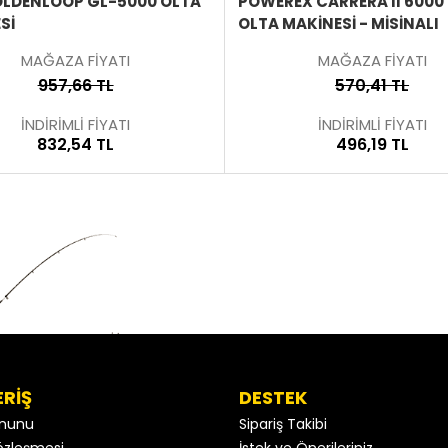
OLDENLOOP GL-5000 OLTA
POWEREX CARRERA II 6000
SI
OLTA MAKINESI - MISINALI
MAĞAZA FİYATI
MAĞAZA FİYATI
957,66 TL
570,41 TL
İNDİRİMLİ FİYATI
İNDİRİMLİ FİYATI
832,54 TL
496,19 TL
ERİŞ
DESTEK
anunu
Sipariş Takibi
 Sözleşmesi
İstek ve Önerileriniz