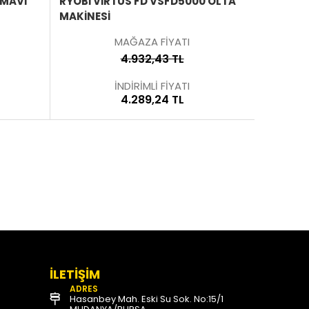
 MAVI
RYOBI VIRTUS FD VSFD5000 OLTA
RYOBI R
MAKINESI
OLTA MA
MAĞAZA FİYATI
4.932,43 TL
İNDİRİMLİ FİYATI
4.289,24 TL
İLETİŞİM
ADRES
Hasanbey Mah. Eski Su Sok. No:15/1