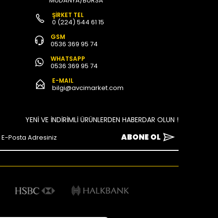
MUDANYA/BURSA
ŞİRKET TEL
0 (224) 544 61 15
GSM
0536 369 95 74
WHATSAPP
0536 369 95 74
E-MAIL
bilgi@avcimarket.com
YENİ VE İNDİRİMLİ ÜRÜNLERDEN HABERDAR OLUN !
ABONE OL