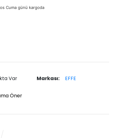
tos Cuma günü kargoda
kta Var
Markası:
EFFE
ıma Öner