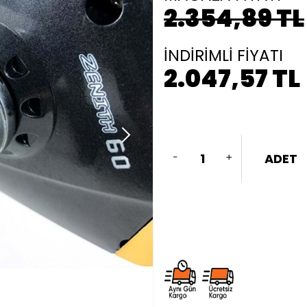
2.354,89 TL
İNDİRİMLİ FİYATI
2.047,57 TL
-
+
ADET