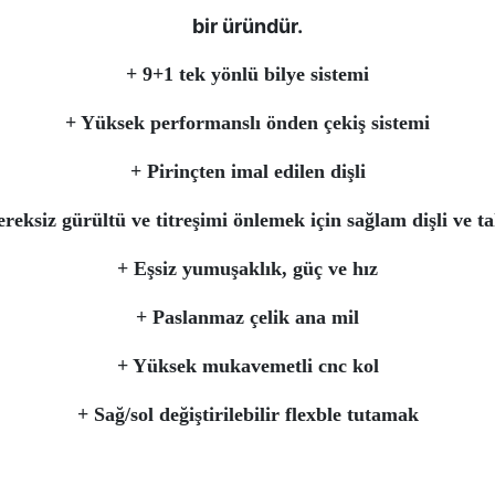
bir üründür.
+ 9+1 tek yönlü bilye sistemi
+ Yüksek performanslı önden çekiş sistemi
+ Pirinçten imal edilen dişli
reksiz gürültü ve titreşimi önlemek için sağlam dişli ve t
+ Eşsiz yumuşaklık, güç ve hız
+ Paslanmaz çelik ana mil
+ Yüksek mukavemetli cnc kol
+ Sağ/sol değiştirilebilir flexble tutamak