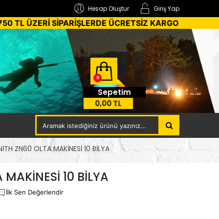
Hesap Oluştur
Giriş Yap
750 TL ÜZERİ SİPARİŞLERDE ÜCRETSİZ KARGO
0
Sepetim
0,00 TL
NİTH ZN60 OLTA MAKİNESİ 10 BİLYA
 MAKİNESİ 10 BİLYA
İlk Sen Değerlendir