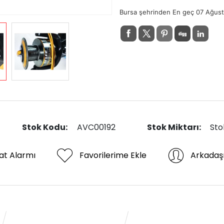
Bursa şehrinden En geç 07 Ağus
Stok Kodu:
AVC00192
Stok Miktarı:
Sto
at Alarmı
Favorilerime Ekle
Arkadaş