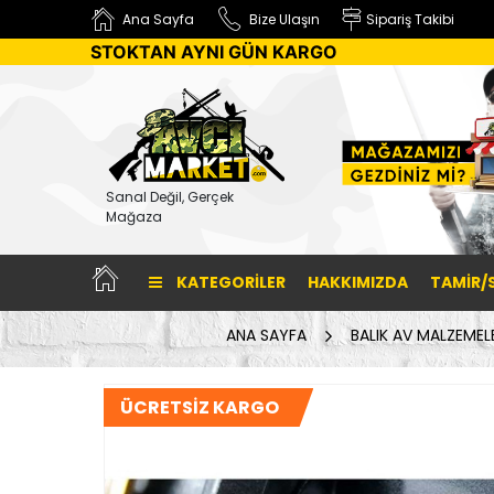
Ana Sayfa
Bize Ulaşın
Sipariş Takibi
STOKTAN AYNI GÜN KARGO
Sanal Değil, Gerçek
Mağaza
KATEGORILER
HAKKIMIZDA
TAMİR/
ANA SAYFA
BALIK AV MALZEMELE
ÜCRETSİZ KARGO