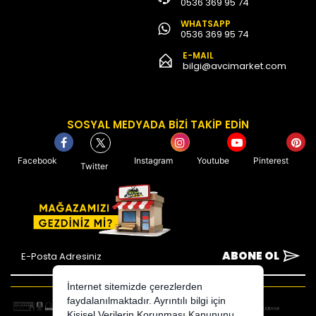
0536 369 95 74
WHATSAPP
0536 369 95 74
E-MAIL
bilgi@avcimarket.com
SOSYAL MEDYADA BİZİ TAKİP EDİN
Facebook
Instagram
Youtube
Pinterest
Twitter
ABONE OL
İnternet sitemizde çerezlerden
faydalanılmaktadır. Ayrıntılı bilgi için
Kişisel Verilerin Korunması Kanununu,