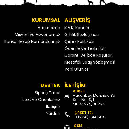
KURUMSAL
ALIŞVERİŞ
Hakkımızda
K.V.K. Kanunu
Misyon ve Vizyonumuz
Gizlilik Sözleşmesi
Banka Hesap Numaralarımız
Çerez Politikası
Ödeme ve Teslimat
Garanti ve İade Koşulları
Mesafeli Satış Sözleşmesi
Yeni Ürünler
DESTEK
İLETİŞİM
ADRES
Sipariş Takibi
Hasanbey Mah. Eski Su
İstek ve Önerileriniz
Sok. No:15/1
MUDANYA/BURSA
İletişim
ŞİRKET TEL
Yardım
0 (224) 544 61 15
GSM