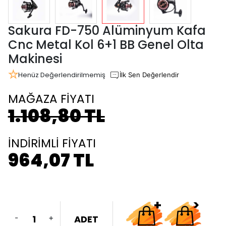
Sakura FD-750 Alüminyum Kafa
Cnc Metal Kol 6+1 BB Genel Olta
Makinesi
Henüz Değerlendirilmemiş
İlk Sen Değerlendir
MAĞAZA FİYATI
1.108,80 TL
İNDİRİMLİ FİYATI
964,07 TL
-
+
ADET