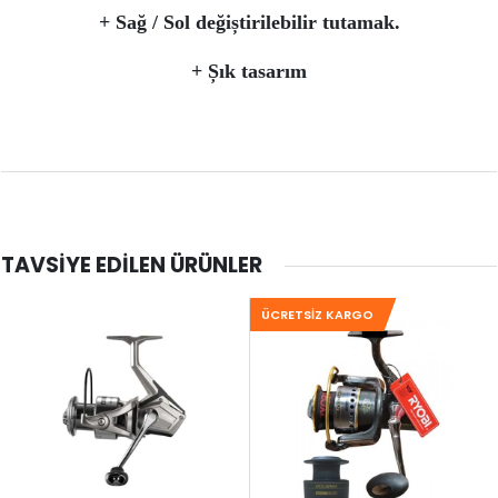
+ Sağ / Sol değiștirilebilir tutamak.
+ Șık tasarım
TAVSIYE EDILEN ÜRÜNLER
ÜCRETSIZ KARGO