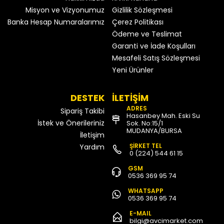
Misyon ve Vizyonumuz
Gizlilik Sözleşmesi
Banka Hesap Numaralarımız
Çerez Politikası
Ödeme ve Teslimat
Garanti ve İade Koşulları
Mesafeli Satış Sözleşmesi
Yeni Ürünler
DESTEK
İLETİŞİM
ADRES
Sipariş Takibi
Hasanbey Mah. Eski Su
İstek ve Önerileriniz
Sok. No:15/1
MUDANYA/BURSA
İletişim
ŞİRKET TEL
Yardım
0 (224) 544 61 15
GSM
0536 369 95 74
WHATSAPP
0536 369 95 74
E-MAIL
bilgi@avcimarket.com