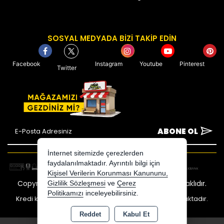
SOSYAL MEDYADA BİZİ TAKİP EDİN
Facebook
Instagram
Youtube
Pinterest
Twitter
ABONE OL
İnternet sitemizde çerezlerden
faydalanılmaktadır. Ayrıntılı bilgi için
Kişisel Verilerin Korunması Kanununu,
Copyright 2026 avcimarket.com - Tüm hakları saklıdır.
Gizlilik Sözleşmesi
ve
Çerez
Politikamızı
inceleyebilirsiniz.
Kredi kartı bilgileriniz 256bit SSL sertifikası ile korunmaktadır.
Reddet
Kabul Et