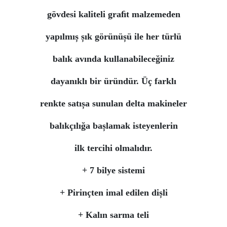
gövdesi kaliteli graﬁt malzemeden
yapılmıș șık görünüșü ile her türlü
balık avında kullanabileceğiniz
dayanıklı bir üründür. Üç farklı
renkte satıșa sunulan delta makineler
balıkçılığa bașlamak isteyenlerin
ilk tercihi olmalıdır.
+ 7 bilye sistemi
+ Pirinçten imal edilen dișli
+ Kalın sarma teli