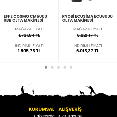
EFFE COSMO CM6000
RYOBI ECUSIMA ECU8000
9BB OLTA MAKINESI
OLTA MAKINESI
MAĞAZA FİYATI
MAĞAZA FİYATI
1.731,84 TL
6.921,17 TL
İNDİRİMLİ FİYATI
İNDİRİMLİ FİYATI
1.505,78 TL
6.018,37 TL
KURUMSAL
ALIŞVERİŞ
Hakkımızda
K.V.K. Kanunu