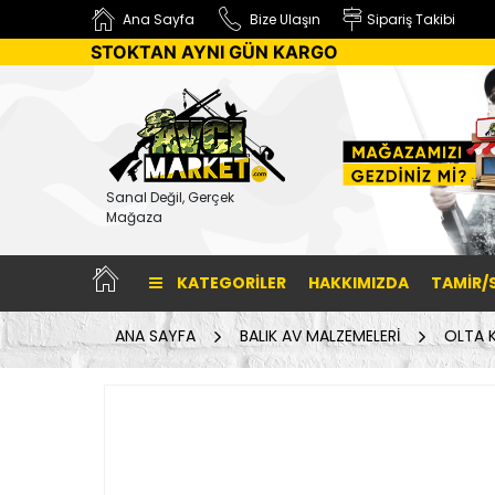
Ana Sayfa
Bize Ulaşın
Sipariş Takibi
STOKTAN AYNI GÜN KARGO
Sanal Değil, Gerçek
Mağaza
KATEGORILER
HAKKIMIZDA
TAMİR/
ANA SAYFA
BALIK AV MALZEMELERİ
OLTA K