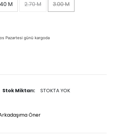
.40 M
2.70 M
3.00 M
os Pazartesi günü kargoda
Stok Miktarı:
STOKTA YOK
Arkadaşıma Öner