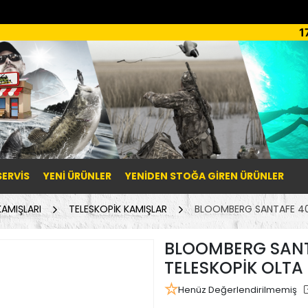
1
SERVİS
YENI ÜRÜNLER
YENIDEN STOĞA GIREN ÜRÜNLER
AMIŞLARI
TELESKOPİK KAMIŞLAR
BLOOMBERG SANTAFE 40-
BLOOMBERG SANT
TELESKOPİK OLTA 
Henüz Değerlendirilmemiş