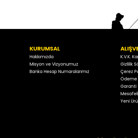
KURUMSAL
ALIŞV
Hakkımızda
K.V.K. K
Misyon ve Vizyonumuz
Gizlilik
Banka Hesap Numaralarımız
Çerez Po
Ödeme 
Garanti 
Mesafeli
Yeni Ürü