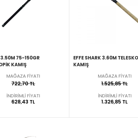
ÜRÜNÜ
İNCELE
3.50M 75-150GR
EFFE SHARK 3.60M TELESKO
OPİK KAMIŞ
KAMIŞ
MAĞAZA FİYATI
MAĞAZA FİYATI
722,70 TL
1.525,85 TL
İNDİRİMLİ FİYATI
İNDİRİMLİ FİYATI
628,43 TL
1.326,85 TL