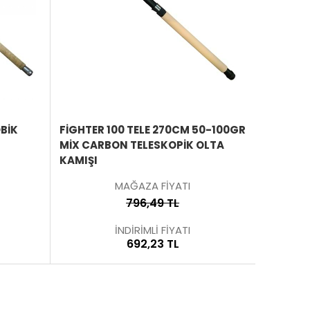
ÜRÜNÜ
ÜRÜNÜ
İNCELE
İNCELE
BİK
FIGHTER 100 TELE 270CM 50-100GR
ADVENTU
MIX CARBON TELESKOPIK OLTA
KAMIŞ
KAMIŞI
MAĞAZA FİYATI
796,49 TL
İNDİRİMLİ FİYATI
692,23 TL