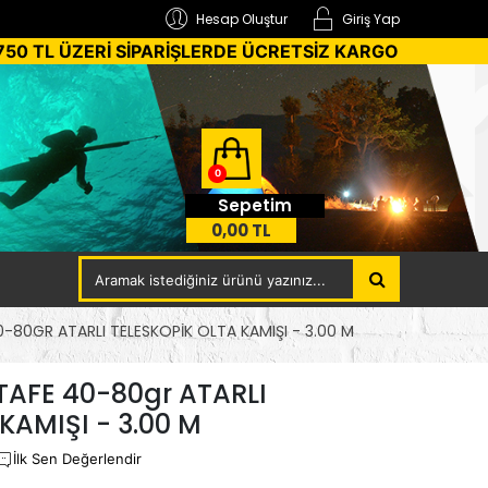
Hesap Oluştur
Giriş Yap
750 TL ÜZERİ SİPARİŞLERDE ÜCRETSİZ KARGO
0
Sepetim
0,00 TL
80GR ATARLI TELESKOPİK OLTA KAMIŞI - 3.00 M
AFE 40-80gr ATARLI
KAMIŞI - 3.00 M
İlk Sen Değerlendir