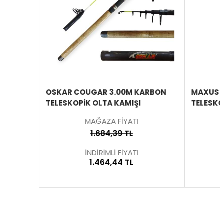
ÜRÜNÜ
ÜRÜNÜ
İNCELE
İNCELE
OSKAR COUGAR 3.00M KARBON
MAXUS 
TELESKOPİK OLTA KAMIŞI
TELESK
MAĞAZA FİYATI
1.684,39 TL
İNDİRİMLİ FİYATI
1.464,44 TL