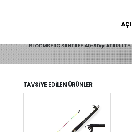
AÇI
BLOOMBERG SANTAFE 40-80gr ATARLI TEL
TAVSIYE EDILEN ÜRÜNLER