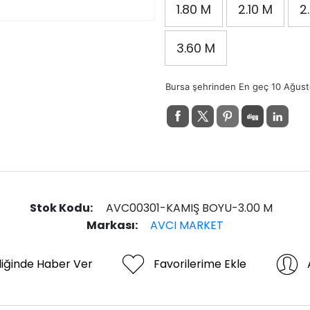
1.80 M
2.10 M
2
3.60 M
Bursa şehrinden En geç 10 Ağust
Stok Kodu:
AVC00301-KAMIŞ BOYU-3.00 M
Markası:
AVCI MARKET
diğinde Haber Ver
Favorilerime Ekle