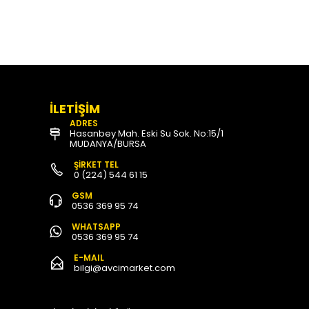
İLETİŞİM
ADRES
Hasanbey Mah. Eski Su Sok. No:15/1
MUDANYA/BURSA
ŞİRKET TEL
0 (224) 544 61 15
GSM
0536 369 95 74
WHATSAPP
0536 369 95 74
E-MAIL
bilgi@avcimarket.com