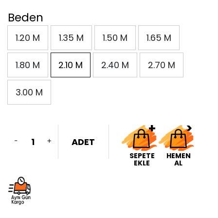
Beden
1.20 M
1.35 M
1.50 M
1.65 M
1.80 M
2.10 M
2.40 M
2.70 M
3.00 M
-
+
ADET
SEPETE
HEMEN
EKLE
AL