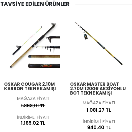
TAVSIYE EDILEN ÜRÜNLER
OSKAR COUGAR 2.10M
OSKAR MASTER BOAT
KARBON TEKNE KAMIŞI
2.70M 120GR AKSIYONLU
BOT TEKNE KAMIŞI
MAĞAZA FİYATI
MAĞAZA FİYATI
1.363,01 TL
1.081,27 TL
İNDİRİMLİ FİYATI
İNDİRİMLİ FİYATI
1.185,02 TL
940,40 TL