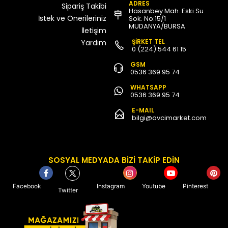
ADRES
Sipariş Takibi
Hasanbey Mah. Eski Su
İstek ve Önerileriniz
Sok. No:15/1
MUDANYA/BURSA
İletişim
ŞİRKET TEL
Yardım
0 (224) 544 61 15
GSM
0536 369 95 74
WHATSAPP
0536 369 95 74
E-MAIL
bilgi@avcimarket.com
SOSYAL MEDYADA BİZİ TAKİP EDİN
Facebook
Instagram
Youtube
Pinterest
Twitter