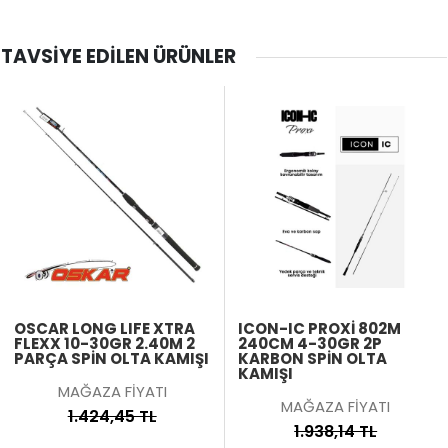
TAVSIYE EDILEN ÜRÜNLER
OSCAR LONG LIFE XTRA
ICON-IC PROXI 802M
FLEXX 10-30GR 2.40M 2
240CM 4-30GR 2P
PARÇA SPİN OLTA KAMIŞI
KARBON SPIN OLTA
KAMIŞI
MAĞAZA FİYATI
MAĞAZA FİYATI
1.424,45 TL
1.938,14 TL