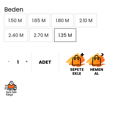
Beden
1.50 M
1.65 M
1.80 M
2.10 M
2.40 M
2.70 M
1.35 M
-
+
ADET
SEPETE
HEMEN
EKLE
AL