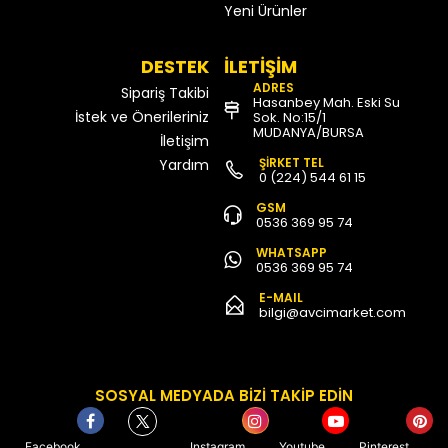
Yeni Ürünler
DESTEK
İLETİŞİM
ADRES
Sipariş Takibi
Hasanbey Mah. Eski Su
İstek ve Önerileriniz
Sok. No:15/1
MUDANYA/BURSA
İletişim
ŞİRKET TEL
Yardım
0 (224) 544 61 15
GSM
0536 369 95 74
WHATSAPP
0536 369 95 74
E-MAIL
bilgi@avcimarket.com
SOSYAL MEDYADA BİZİ TAKİP EDİN
Facebook
Instagram
Youtube
Pinterest