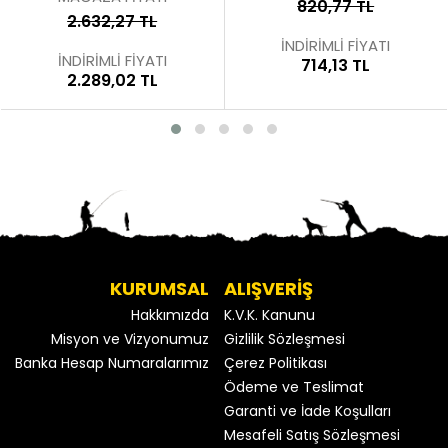
820,77 TL
2.632,27 TL
İNDİRİMLİ FİYATI
İNDİRİMLİ FİYATI
714,13 TL
2.289,02 TL
KURUMSAL
ALIŞVERİŞ
Hakkımızda
K.V.K. Kanunu
Misyon ve Vizyonumuz
Gizlilik Sözleşmesi
Banka Hesap Numaralarımız
Çerez Politikası
Ödeme ve Teslimat
Garanti ve İade Koşulları
Mesafeli Satış Sözleşmesi