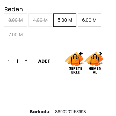
Beden
3.00 M
4.00 M
5.00 M
6.00 M
7.00 M
-
+
ADET
SEPETE
HEMEN
EKLE
AL
Barkodu:
8690202153998