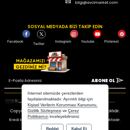
bilgi@avcimarket.com
SOSYAL MEDYADA BİZİ TAKİP EDİN
Facebook
Instagram
Youtube
Pinterest
Twitter
ABONE OL
İnternet sitemizde çerezlerden
faydalanılmaktadır. Ayrıntılı bilgi için
Kişisel Verilerin Korunması Kanununu,
Copyright 2026 avcimarket.com - Tüm hakları saklıdır.
Gizlilik Sözleşmesi
ve
Çerez
Politikamızı
inceleyebilirsiniz.
Kredi kartı bilgileriniz 256bit SSL sertifikası ile korunmaktadır.
Reddet
Kabul Et