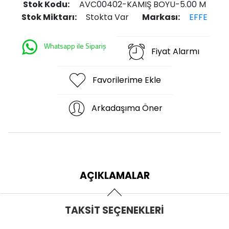
Stok Kodu:
AVC00402-KAMIŞ BOYU-5.00 M
Stok Miktarı:
Stokta Var
Markası:
EFFE
Whatsapp ile Sipariş
Fiyat Alarmı
Favorilerime Ekle
Arkadaşıma Öner
AÇIKLAMALAR
TAKSIT SEÇENEKLERI