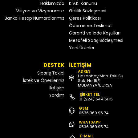
Hakkımızda
K.V.K. Kanunu
Misyon ve Vizyonumuz
Gizlilik Sözleşmesi
Banka Hesap Numaralarımız
Çerez Politikası
Ödeme ve Teslimat
Garanti ve İade Koşulları
Mesafeli Satış Sözleşmesi
Yeni Ürünler
DESTEK
İLETİŞİM
ADRES
Sipariş Takibi
Hasanbey Mah. Eski Su
İstek ve Önerileriniz
Sok. No:15/1
MUDANYA/BURSA
İletişim
ŞİRKET TEL
Yardım
0 (224) 544 61 15
GSM
0536 369 95 74
WHATSAPP
0536 369 95 74
E-MAIL