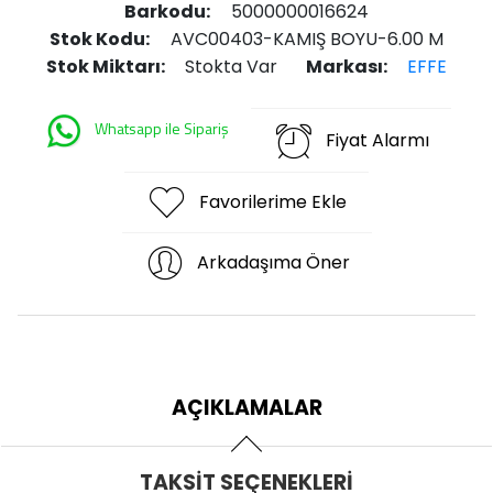
Barkodu:
5000000016624
Stok Kodu:
AVC00403-KAMIŞ BOYU-6.00 M
Stok Miktarı:
Stokta Var
Markası:
EFFE
Whatsapp ile Sipariş
Fiyat Alarmı
Favorilerime Ekle
Arkadaşıma Öner
AÇIKLAMALAR
TAKSIT SEÇENEKLERI