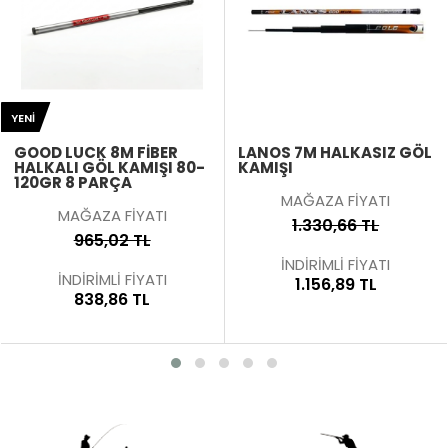
YENI
GOOD LUCK 8M FIBER
LANOS 7M HALKASIZ GÖL
HALKALI GÖL KAMIŞI 80-
KAMIŞI
120GR 8 PARÇA
MAĞAZA FİYATI
MAĞAZA FİYATI
1.330,66 TL
965,02 TL
İNDİRİMLİ FİYATI
İNDİRİMLİ FİYATI
1.156,89 TL
838,86 TL