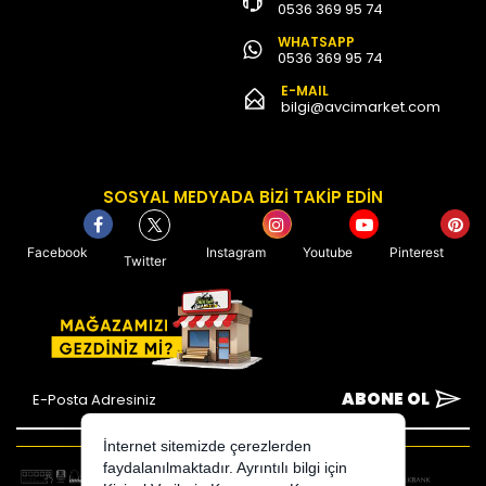
0536 369 95 74
WHATSAPP
0536 369 95 74
E-MAIL
bilgi@avcimarket.com
SOSYAL MEDYADA BİZİ TAKİP EDİN
Facebook
Instagram
Youtube
Pinterest
Twitter
ABONE OL
İnternet sitemizde çerezlerden
faydalanılmaktadır. Ayrıntılı bilgi için