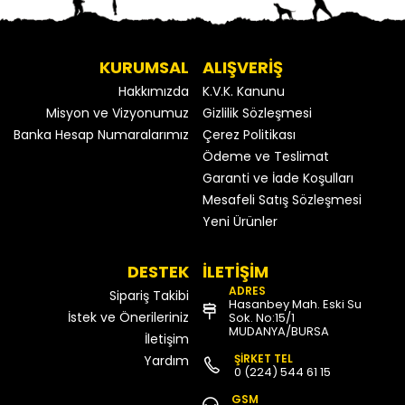
KURUMSAL
ALIŞVERİŞ
Hakkımızda
K.V.K. Kanunu
Misyon ve Vizyonumuz
Gizlilik Sözleşmesi
Banka Hesap Numaralarımız
Çerez Politikası
Ödeme ve Teslimat
Garanti ve İade Koşulları
Mesafeli Satış Sözleşmesi
Yeni Ürünler
DESTEK
İLETİŞİM
ADRES
Sipariş Takibi
Hasanbey Mah. Eski Su
İstek ve Önerileriniz
Sok. No:15/1
MUDANYA/BURSA
İletişim
ŞİRKET TEL
Yardım
0 (224) 544 61 15
GSM