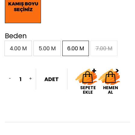
Beden
4.00 M
5.00 M
6.00 M
7.00 M
-
+
ADET
SEPETE
HEMEN
EKLE
AL