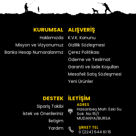
KURUMSAL
ALIŞVERİŞ
Hakkımızda
K.V.K. Kanunu
Misyon ve Vizyonumuz
Gizlilik Sözleşmesi
Banka Hesap Numaralarımız
Çerez Politikası
Ödeme ve Teslimat
Garanti ve İade Koşulları
Mesafeli Satış Sözleşmesi
Yeni Ürünler
DESTEK
İLETİŞİM
ADRES
Sipariş Takibi
Hasanbey Mah. Eski Su
İstek ve Önerileriniz
Sok. No:15/1
MUDANYA/BURSA
İletişim
ŞİRKET TEL
Yardım
0 (224) 544 61 15