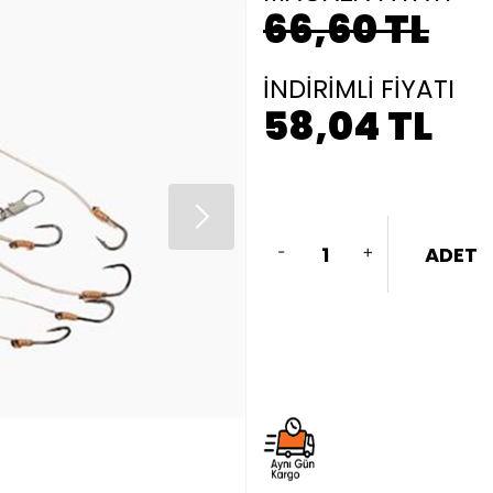
66,60 TL
İNDİRİMLİ FİYATI
58,04 TL
-
+
ADET