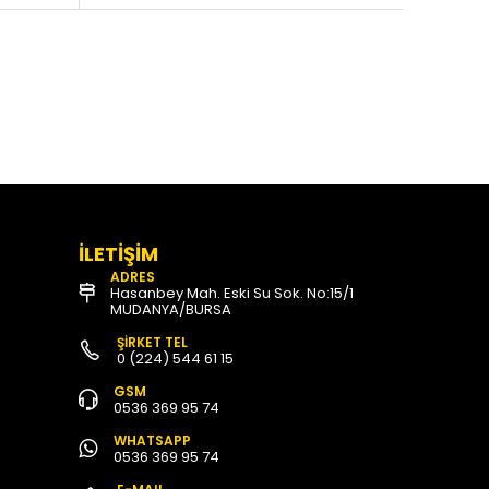
İLETİŞİM
ADRES
Hasanbey Mah. Eski Su Sok. No:15/1
MUDANYA/BURSA
ŞİRKET TEL
0 (224) 544 61 15
GSM
0536 369 95 74
WHATSAPP
0536 369 95 74