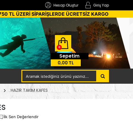
Hesap Oluştur
Giriş Yap
750 TL ÜZERİ SİPARİŞLERDE ÜCRETSİZ KARGO
0
Sepetim
0,00 TL
HAZIR TAKIM KAFES
ES
İlk Sen Değerlendir