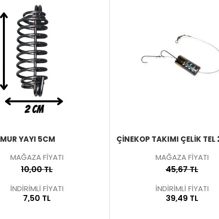
ÜRÜNÜ
İNCELE
AMUR YAYI 5CM
ÇINEKOP TAKIMI ÇELIK TEL 
MAĞAZA FİYATI
MAĞAZA FİYATI
10,00 TL
45,67 TL
İNDİRİMLİ FİYATI
İNDİRİMLİ FİYATI
7,50 TL
39,49 TL