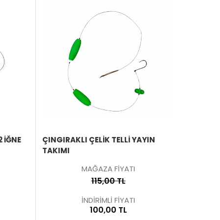
ÜRÜNÜ
ÜRÜNÜ
İNCELE
İNCELE
2 İĞNE
ÇINGIRAKLI ÇELIK TELLI YAYIN
3 İĞNELI
TAKIMI
MAĞAZA FİYATI
115,00 TL
İNDİRİMLİ FİYATI
100,00 TL