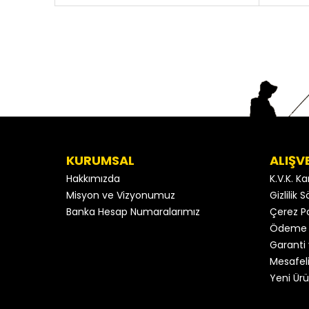
KURUMSAL
ALIŞV
Hakkımızda
K.V.K. K
Misyon ve Vizyonumuz
Gizlilik
Banka Hesap Numaralarımız
Çerez Po
Ödeme 
Garanti 
Mesafeli
Yeni Ürü