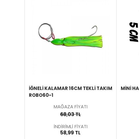
ÜRÜNÜ
ÜRÜNÜ
İNCELE
İNCELE
İĞNELI KALAMAR 16CM TEKLI TAKIM
MINI H
ROBO60-1
MAĞAZA FİYATI
68,03 TL
İNDİRİMLİ FİYATI
58,99 TL