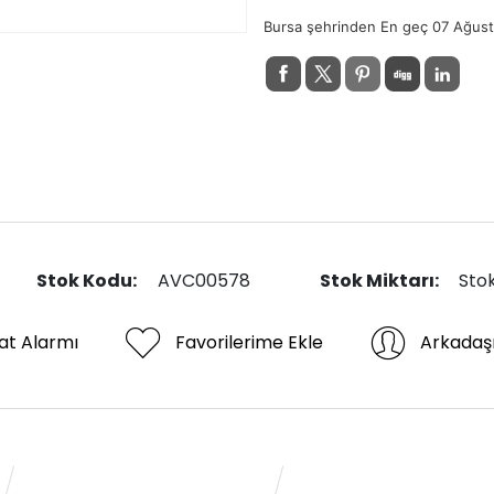
Bursa şehrinden En geç 07 Ağus
Stok Kodu:
AVC00578
Stok Miktarı:
Sto
at Alarmı
Favorilerime Ekle
Arkadaş