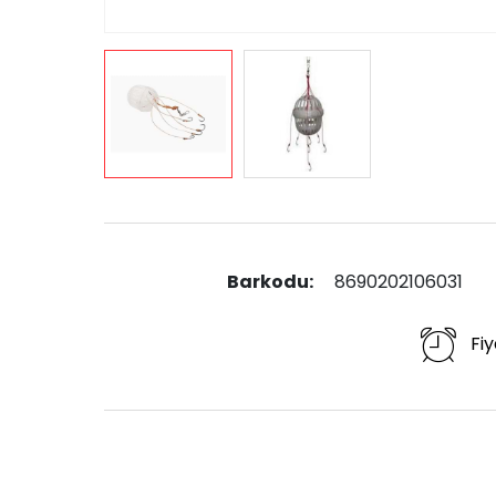
Barkodu:
8690202106031
Fiy