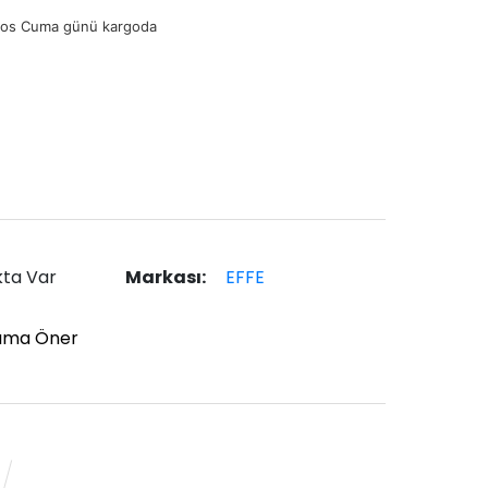
tos Cuma günü kargoda
kta Var
Markası:
EFFE
ıma Öner