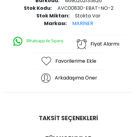
Barkodu:
8690202135826
Stok Kodu:
AVC00830-EBAT-NO-2
Stok Miktarı:
Stokta Var
Markası:
MARİNER
Whatsapp ile Sipariş
Fiyat Alarmı
Favorilerime Ekle
Arkadaşıma Öner
TAKSIT SEÇENEKLERI