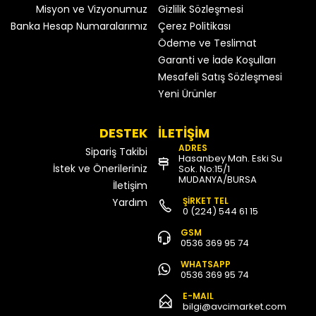
Misyon ve Vizyonumuz
Gizlilik Sözleşmesi
Banka Hesap Numaralarımız
Çerez Politikası
Ödeme ve Teslimat
Garanti ve İade Koşulları
Mesafeli Satış Sözleşmesi
Yeni Ürünler
DESTEK
İLETİŞİM
ADRES
Sipariş Takibi
Hasanbey Mah. Eski Su
İstek ve Önerileriniz
Sok. No:15/1
MUDANYA/BURSA
İletişim
ŞİRKET TEL
Yardım
0 (224) 544 61 15
GSM
0536 369 95 74
WHATSAPP
0536 369 95 74
E-MAIL
bilgi@avcimarket.com