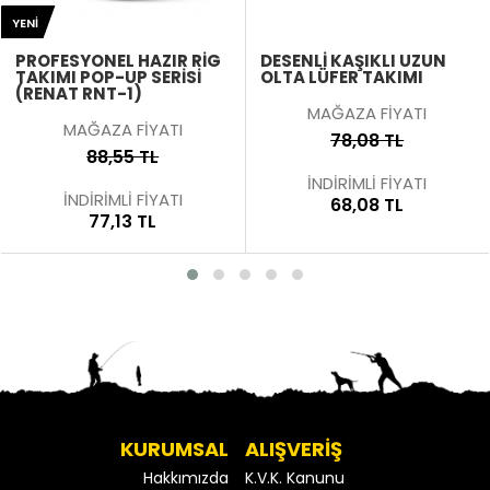
YENI
PROFESYONEL HAZIR RIG
DESENLI KAŞIKLI UZUN
TAKIMI POP-UP SERISI
OLTA LÜFER TAKIMI
(RENAT RNT-1)
MAĞAZA FİYATI
MAĞAZA FİYATI
78,08 TL
88,55 TL
İNDİRİMLİ FİYATI
İNDİRİMLİ FİYATI
68,08 TL
77,13 TL
KURUMSAL
ALIŞVERİŞ
Hakkımızda
K.V.K. Kanunu