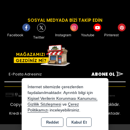
SOSYAL MEDYADA BİZİ TAKİP EDİN
Facebook
Instagram
Youtube
Pinterest
Twitter
ABONE OL
İnternet sitemizde çerezlerden
faydalanılmaktadır. Ayrıntılı bilgi için
Kişisel Verilerin Korunması Kanununu,
Copyright 2026 avcimarket.com - Tüm hakları saklıdır.
Gizlilik Sözleşmesi
ve
Çerez
Politikamızı
inceleyebilirsiniz.
Kredi kartı bilgileriniz 256bit SSL sertifikası ile korunmaktadır.
Reddet
Kabul Et