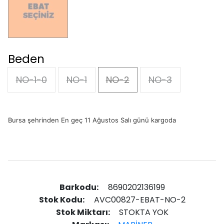
Beden
NO-1-0
NO-1
NO-2
NO-3
Bursa şehrinden En geç 11 Ağustos Salı günü kargoda
Barkodu:
8690202136199
Stok Kodu:
AVC00827-EBAT-NO-2
Stok Miktarı:
STOKTA YOK