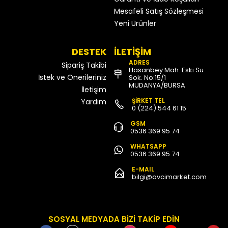
Mesafeli Satış Sözleşmesi
Yeni Ürünler
DESTEK
İLETİŞİM
ADRES
Sipariş Takibi
Hasanbey Mah. Eski Su
İstek ve Önerileriniz
Sok. No:15/1
MUDANYA/BURSA
İletişim
ŞİRKET TEL
Yardım
0 (224) 544 61 15
GSM
0536 369 95 74
WHATSAPP
0536 369 95 74
E-MAIL
bilgi@avcimarket.com
SOSYAL MEDYADA BİZİ TAKİP EDİN