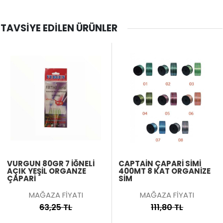
TAVSIYE EDILEN ÜRÜNLER
VURGUN 80GR 7 IĞNELI
CAPTAIN ÇAPARI SIMI
AÇIK YEŞIL ORGANZE
400MT 8 KAT ORGANIZE
ÇAPARI
SIM
MAĞAZA FİYATI
MAĞAZA FİYATI
63,25 TL
111,80 TL